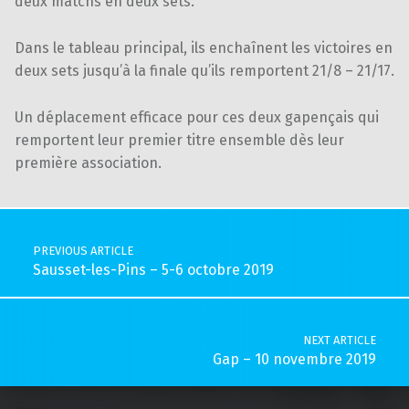
deux matchs en deux sets.
Dans le tableau principal, ils enchaînent les victoires en
deux sets jusqu’à la finale qu’ils remportent 21/8 – 21/17.
Un déplacement efficace pour ces deux gapençais qui
remportent leur premier titre ensemble dès leur
première association.
Skip back to main navigation
Post navigation
PREVIOUS ARTICLE
Sausset-les-Pins – 5-6 octobre 2019
NEXT ARTICLE
Gap – 10 novembre 2019