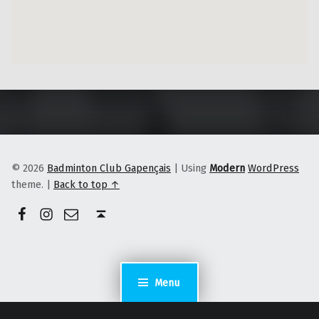
Skip back to main navigation
© 2026
Badminton Club Gapençais
|
Using
Modern
WordPress
theme.
|
Back to top ↑
Facebook
Instagram
E-mail
Back to top ↑
Menu