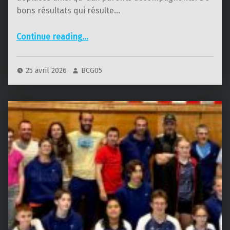
bons résultats qui résulte…
“Tournoi d’Embrun le 29 mars”
Continue reading
…
25 avril 2026
BCG05