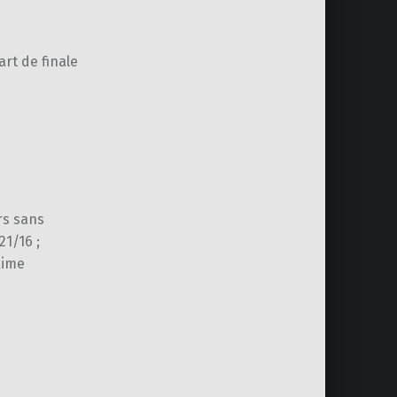
art de finale
rs sans
21/16 ;
ime