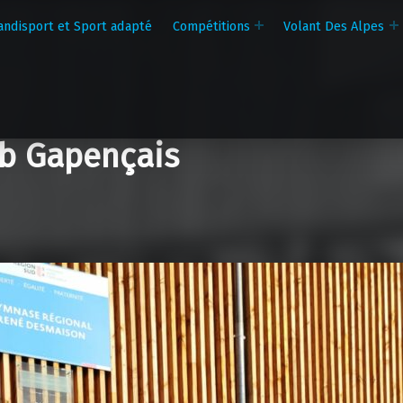
andisport et Sport adapté
Compétitions
Volant Des Alpes
b Gapençais