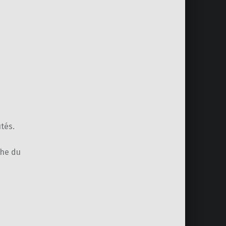
tés.
he du