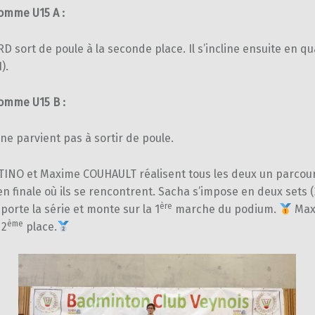
omme U15 A :
D sort de poule à la seconde place. Il s’incline ensuite en qu
).
omme U15 B :
e parvient pas à sortir de poule.
INO et Maxime COUHAULT réalisent tous les deux un parcou
en finale où ils se rencontrent. Sacha s’impose en deux sets (
ère
mporte la série et monte sur la 1
marche du podium.
Max
ème
 2
place.