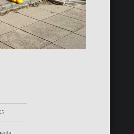
05
mental