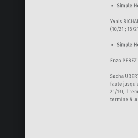
Simple H
Yanis RICHAR
(10/21 ; 16/21
Simple H
Enzo PEREZ n
Sacha UBERT
faute jusqu’
21/13), il re
termine à la