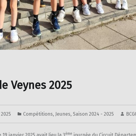
de Veynes 2025
r 2025
Compétitions
,
Jeunes
,
Saison 2024 - 2025
BCG
ème
19 janvier 2025 avait lieu la 3
journée du Circuit Départe