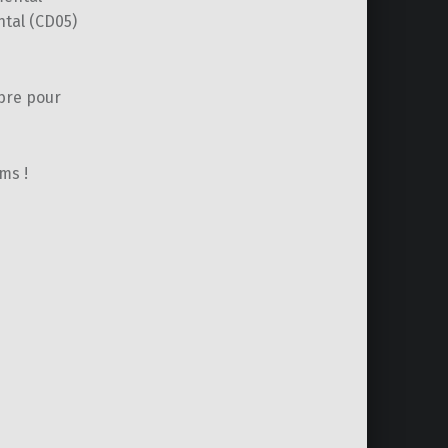
ntal (CD05)
bre pour
ms !