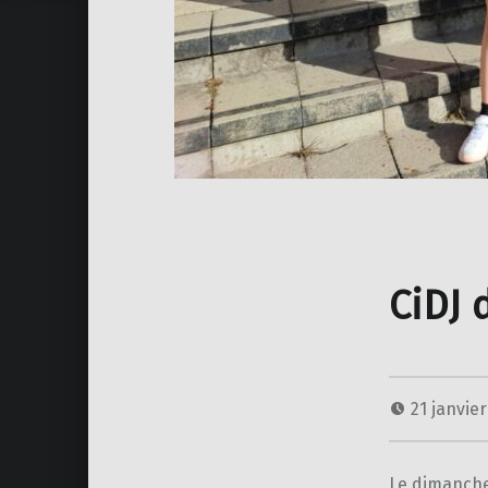
CiDJ 
21 janvie
Le dimanche 