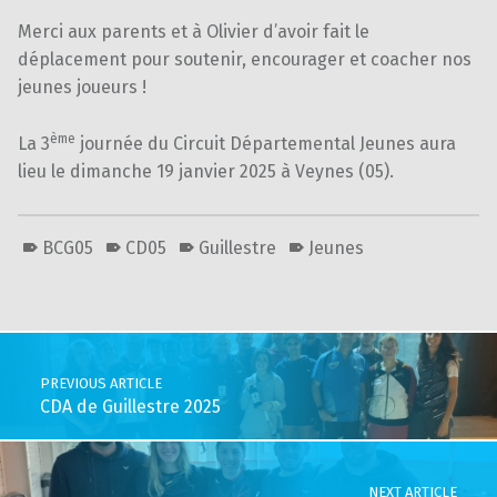
Merci aux parents et à Olivier d’avoir fait le
déplacement pour soutenir, encourager et coacher nos
jeunes joueurs !
ème
La 3
journée du Circuit Départemental Jeunes aura
lieu le dimanche 19 janvier 2025 à Veynes (05).
BCG05
CD05
Guillestre
Jeunes
Skip back to main navigation
Post navigation
PREVIOUS ARTICLE
CDA de Guillestre 2025
NEXT ARTICLE