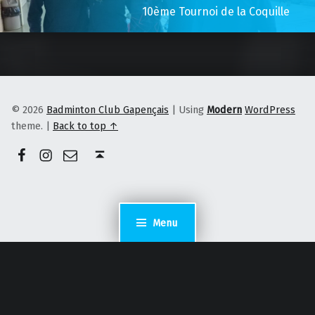
10ème Tournoi de la Coquille
© 2026
Badminton Club Gapençais
|
Using
Modern
WordPress
theme.
|
Back to top ↑
Facebook
Instagram
E-mail
Back to top ↑
Menu