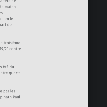
la tête de
 de match
es
on en le
uart de
la troisième
19/21 contre
s été du
uatre quarts
e par les
opinath Paul