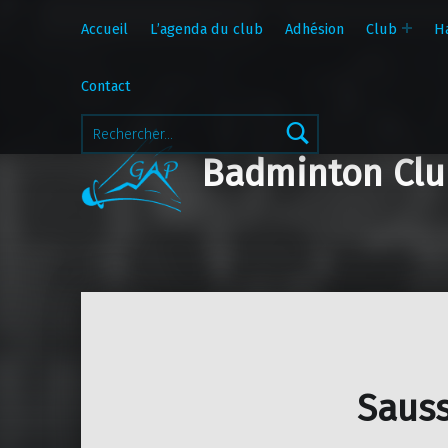
Accueil
L’agenda du club
Adhésion
Club
H
Contact
Rechercher :
Badminton Clu
Sauss