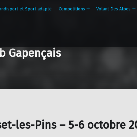
andisport et Sport adapté
Compétitions
Volant Des Alpes
b Gapençais
et-les-Pins – 5-6 octobre 2