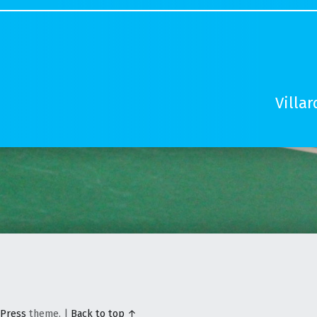
Villa
Press
theme.
|
Back to top ↑