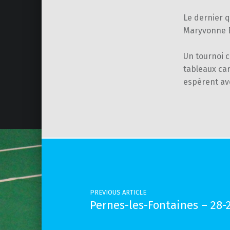
Le dernier q
Maryvonne Bi
Un tournoi c
tableaux car
espèrent avo
Skip back to main navigation
Post navigation
PREVIOUS ARTICLE
Pernes-les-Fontaines – 28-