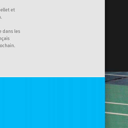
ellet et
.
e dans les
nçais
rochain.