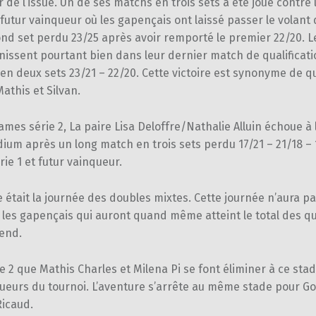
 de l’issue. Un de ses matchs en trois sets a été joué contre 
 futur vainqueur où les gapençais ont laissé passer le volant
nd set perdu 23/25 après avoir remporté le premier 22/20. L
nissent pourtant bien dans leur dernier match de qualificati
n deux sets 23/21 – 22/20. Cette victoire est synonyme de q
Mathis et Silvan.
mes série 2, La paire Lisa Deloffre/Nathalie Alluin échoue à 
ium après un long match en trois sets perdu 17/21 – 21/18 – 
rie 1 et futur vainqueur.
était la journée des doubles mixtes. Cette journée n’aura pa
 les gapençais qui auront quand même atteint le total des q
-end.
ie 2 que Mathis Charles et Milena Pi se font éliminer à ce stad
queurs du tournoi. L’aventure s’arrête au même stade pour G
Ricaud.