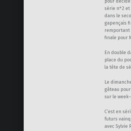
pour décider
série n°2 et
dans le seco
gapençais fi
remportant e
finale pour 
En double da
place du pod
la tête de sé
Le dimanche 
gâteau pour
sur le week
C’est en sér
futurs vain
avec Sylvie 