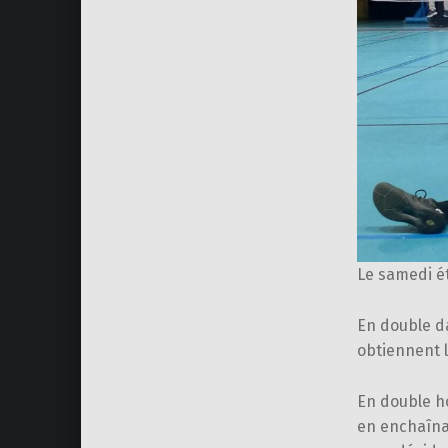
Le samedi é
En double d
obtiennent l
En double h
en enchaîna