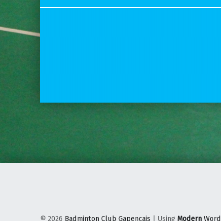
© 2026
Badminton Club Gapençais
|
Using
Modern
Word