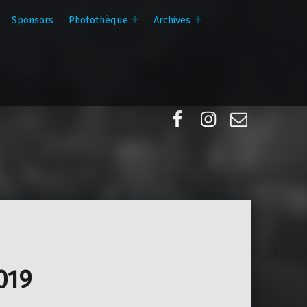
Sponsors
Photothèque
Archives
Facebook
Instagram
E-mail
019