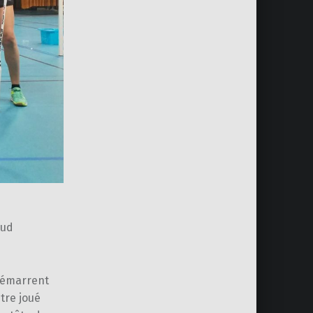
aud
 démarrent
tre joué