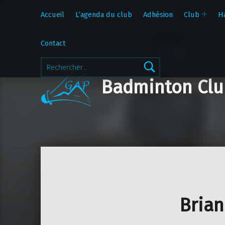
Accueil
L’agenda du club
Adhésion
Club
H
Contact
Rechercher :
Badminton Clu
Brian