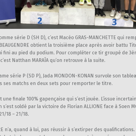
omme série D (SH D), c’est Macéo GRAS-MANCHETTE qui remp
 BEAUGENDRE obtient la troisième place après avoir battu Ti
 fini au pied du podium. Pour compléter ce tir groupé de 3
c’est Natthan MARAÎA qu’on retrouve à la suite.
ame série P (SD P), Jada MONDON-KONAN survole son table
 ses matchs en deux sets pour remporter le titre.
st une finale 100% gapençaise qui s’est jouée. L’issue incertai
 s’est soldé par la victoire de Florian ALLIONE face à Soen M
21/18 – 21/18.
 n’a, quand à lui, pas réussir à s’extirper des qualifications. 