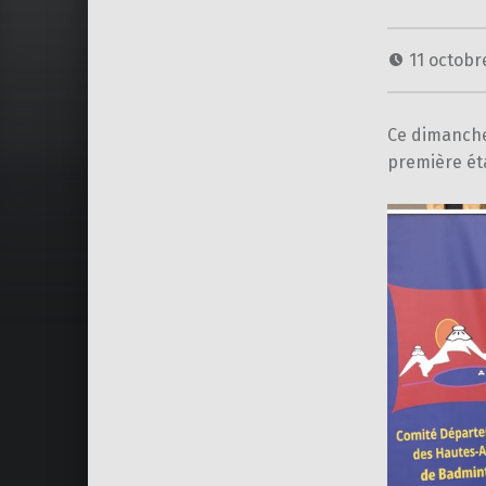
11 octobr
Ce dimanche
première ét