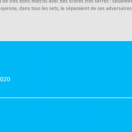
t de très bons matchs avec des scores très serrés : seulemen
oyenne, dans tous les sets, le séparaient de ses adversaires
2020