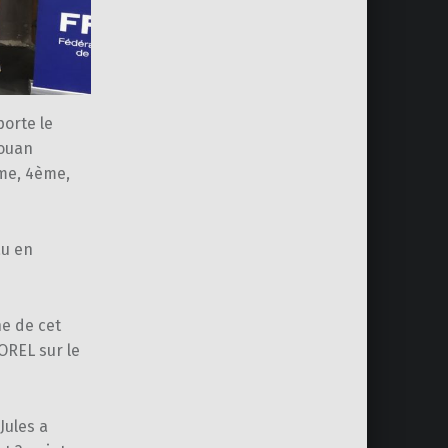
orte le
touan
ème, 4ème,
au en
ne de cet
OREL sur le
Jules a