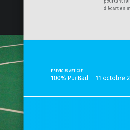
pourtant fai
d’écart en m
Skip back to main navigation
Post navigation
PREVIOUS ARTICLE
100% PurBad – 11 octobre 