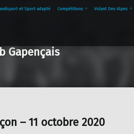
andisport et Sport adapté
Compétitions
Volant Des Alpes
b Gapençais
çon – 11 octobre 2020