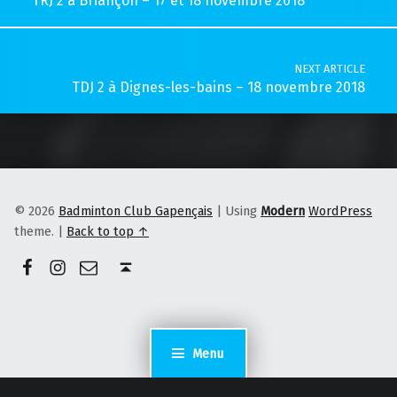
TRJ 2 à Briançon – 17 et 18 novembre 2018
NEXT ARTICLE
TDJ 2 à Dignes-les-bains – 18 novembre 2018
© 2026
Badminton Club Gapençais
|
Using
Modern
WordPress
theme.
|
Back to top ↑
Facebook
Instagram
E-mail
Back to top ↑
Menu