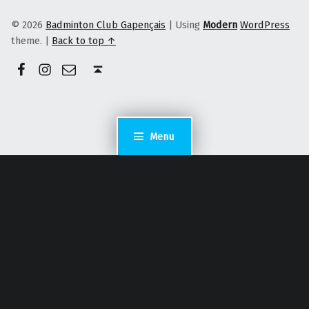
© 2026
Badminton Club Gapençais
|
Using
Modern
WordPress
theme.
|
Back to top ↑
Facebook
Instagram
E-mail
Back to top ↑
Menu