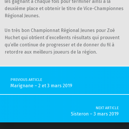
les gagnant à chaque fois pour terminer ainsi à la
deuxième place et obtenir le titre de Vice-Championnes
Régional Jeunes.
Un très bon Championnat Régional Jeunes pour Zoé
Huchet qui obtient d’excellents résultats qui prouvent
qu’elle continue de progresser et de donner du fil à
retordre aux meilleurs joueurs de la région.
Skip back to main navigation
Post navigation
PREVIOUS ARTICLE
Marignane – 2 et 3 mars 2019
NEXT ARTICLE
Sisteron – 3 mars 2019