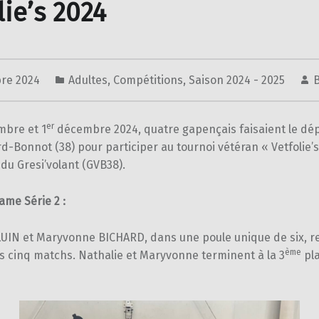
lie’s 2024
re 2024
Adultes
,
Compétitions
,
Saison 2024 - 2025
er
mbre et 1
décembre 2024, quatre gapençais faisaient le d
ard-Bonnot (38) pour participer au tournoi vétéran « Vetfolie’
 du Gresi’volant (GVB38).
ame Série 2 :
LUIN et Maryvonne BICHARD, dans une poule unique de six, 
ème
rs cinq matchs. Nathalie et Maryvonne terminent à la 3
pla