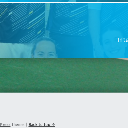
Int
Press
theme.
|
Back to top ↑