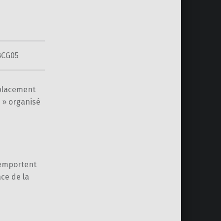
BCG05
éplacement
s » organisé
remportent
ce de la