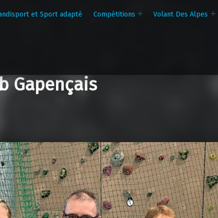
andisport et Sport adapté
Compétitions
Volant Des Alpes
b Gapençais