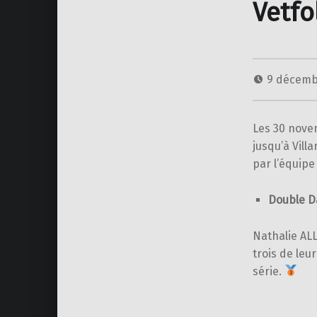
Vetfo
9 décemb
Les 30 nove
jusqu’à Vill
par l’équipe
Double D
Nathalie AL
trois de leu
série.