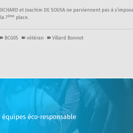
ICHARD et Joachim DE SOUSA ne parviennent pas à s’impose
ème
la 7
place.
BCG05
vétéran
Villard Bonnot
r équipes éco-responsable