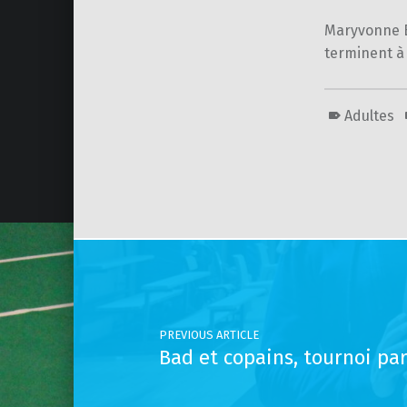
Maryvonne B
terminent à 
Adultes
Skip back to main navigation
Post navigation
PREVIOUS ARTICLE
Bad et copains, tournoi pa