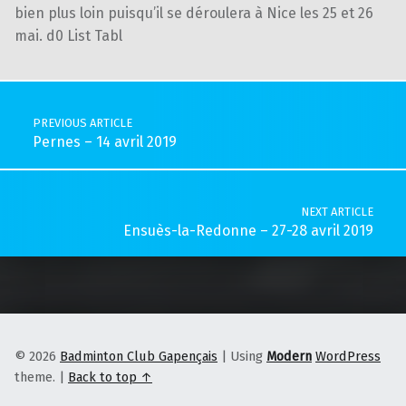
bien plus loin puisqu’il se déroulera à Nice les 25 et 26
mai. d0 List Tabl
Skip back to main navigation
Post navigation
PREVIOUS ARTICLE
Pernes – 14 avril 2019
NEXT ARTICLE
Ensuès-la-Redonne – 27-28 avril 2019
© 2026
Badminton Club Gapençais
|
Using
Modern
WordPress
theme.
|
Back to top ↑
Facebook
Instagram
E-mail
Back to top ↑