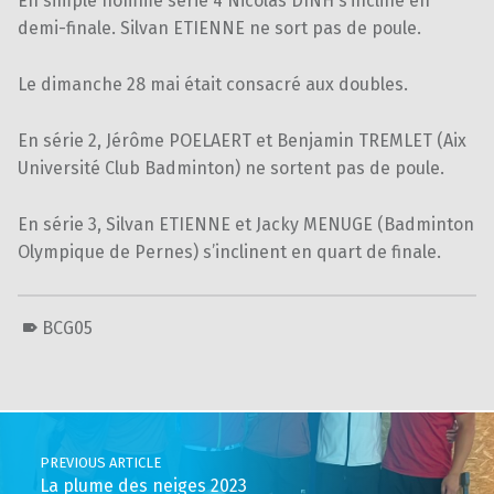
En simple homme série 4 Nicolas DINH s’incline en
demi-finale. Silvan ETIENNE ne sort pas de poule.
Le dimanche 28 mai était consacré aux doubles.
En série 2, Jérôme POELAERT et Benjamin TREMLET (Aix
Université Club Badminton) ne sortent pas de poule.
En série 3, Silvan ETIENNE et Jacky MENUGE (Badminton
Olympique de Pernes) s’inclinent en quart de finale.
BCG05
Skip back to main navigation
Post navigation
PREVIOUS ARTICLE
La plume des neiges 2023