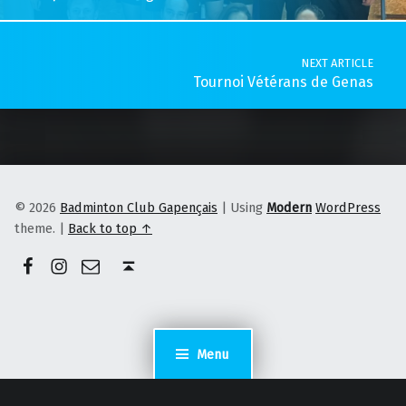
NEXT ARTICLE
Tournoi Vétérans de Genas
© 2026
Badminton Club Gapençais
|
Using
Modern
WordPress
theme.
|
Back to top ↑
Facebook
Instagram
E-mail
Back to top ↑
Menu