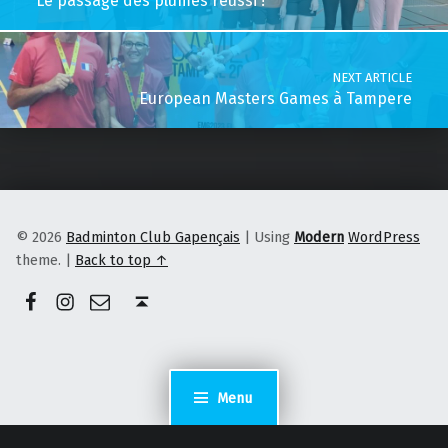
Le passage des plumes réussi !
NEXT ARTICLE
European Masters Games à Tampere
© 2026
Badminton Club Gapençais
|
Using
Modern
WordPress
theme.
|
Back to top ↑
Facebook
Instagram
E-mail
Back to top ↑
Menu