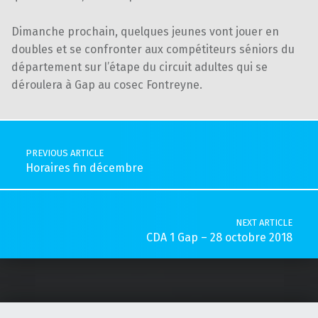
Dimanche prochain, quelques jeunes vont jouer en
doubles et se confronter aux compétiteurs séniors du
département sur l’étape du circuit adultes qui se
déroulera à Gap au cosec Fontreyne.
Skip back to main navigation
Post navigation
PREVIOUS ARTICLE
Horaires fin décembre
NEXT ARTICLE
CDA 1 Gap – 28 octobre 2018