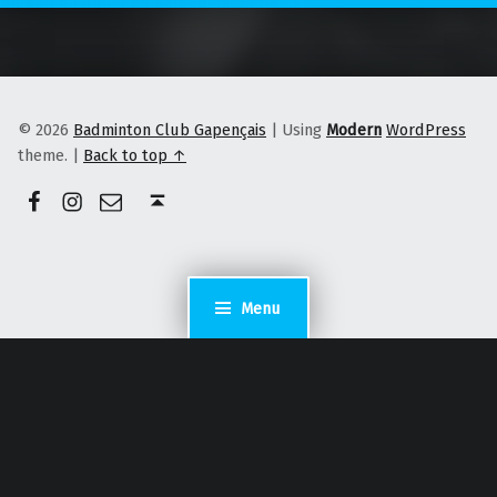
© 2026
Badminton Club Gapençais
|
Using
Modern
WordPress
theme.
|
Back to top ↑
Facebook
Instagram
E-mail
Back to top ↑
Menu