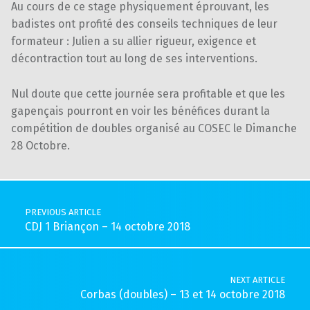
Au cours de ce stage physiquement éprouvant, les
badistes ont profité des conseils techniques de leur
formateur : Julien a su allier rigueur, exigence et
décontraction tout au long de ses interventions.
Nul doute que cette journée sera profitable et que les
gapençais pourront en voir les bénéfices durant la
compétition de doubles organisé au COSEC le Dimanche
28 Octobre.
Skip back to main navigation
Post navigation
PREVIOUS ARTICLE
CDJ 1 Briançon – 14 octobre 2018
NEXT ARTICLE
Corbas (doubles) – 13 et 14 octobre 2018