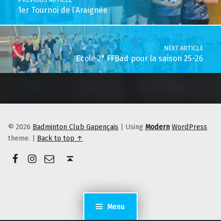
1er Tournoi de l’Araignée
NEXT ARTICLE
Ecole 2* FFBad pour la saison 25-26
© 2026
Badminton Club Gapençais
|
Using
Modern
WordPress
theme.
|
Back to top ↑
Facebook
Instagram
E-mail
Back to top ↑
Menu