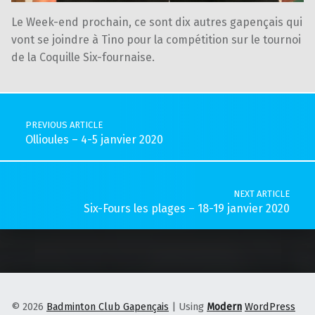
Le Week-end prochain, ce sont dix autres gapençais qui
vont se joindre à Tino pour la compétition sur le tournoi
de la Coquille Six-fournaise.
Skip back to main navigation
Post navigation
PREVIOUS ARTICLE
Ollioules – 4-5 janvier 2020
NEXT ARTICLE
Six-Fours les plages – 18-19 janvier 2020
© 2026
Badminton Club Gapençais
|
Using
Modern
WordPress