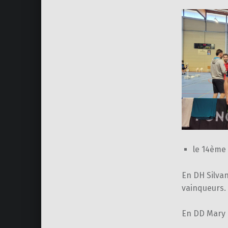
le 14ème 
En DH Silvan
vainqueurs.
En DD Mary a