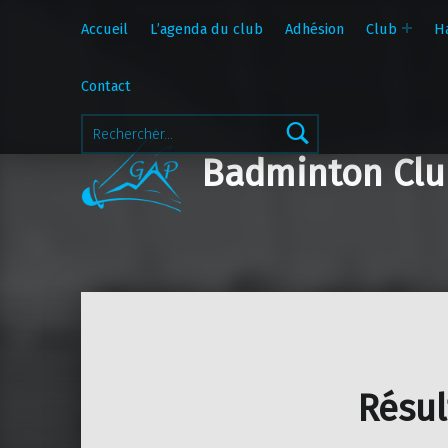
Accueil
L’agenda du club
Adhésion
Club
H
Contact
Rechercher :
Badminton Clu
Résul