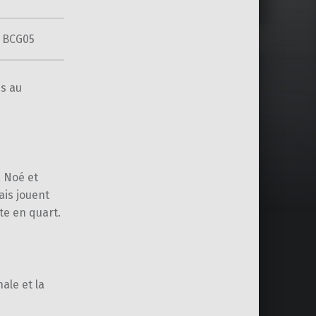
BCG05
is au
, Noé et
ais jouent
ite en quart.
ale et la