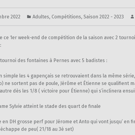
mbre 2022
Adultes
,
Compétitions
,
Saison 2022 - 2023
de ce 1er week-end de compétition de la saison avec 2 tourno
:
tournoi des fontaines à Pernes avec 5 badistes :
n simple les 4 gapençais se retrouvaient dans la même série
) ne sortent pas de poule, Jérôme et Étienne se qualifient m
’autre dès les 1/8 ( victoire pour Étienne) qui s’inclinera ensu
me Sylvie atteint le stade des quart de finale
en DH grosse perf pour Jérome et Anto qui vont jusqu’ en fin
r échappe de peu( 21/18 au 3é set)