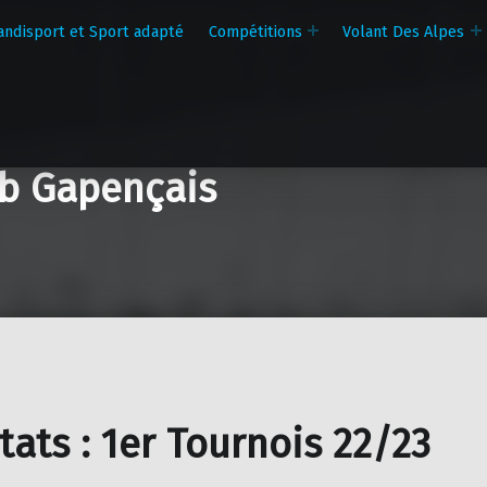
andisport et Sport adapté
Compétitions
Volant Des Alpes
b Gapençais
tats : 1er Tournois 22/23