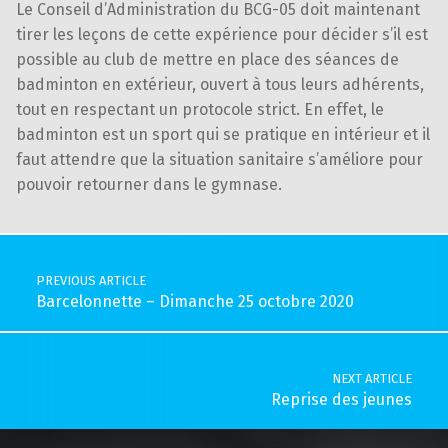
Le Conseil d’Administration du BCG-05 doit maintenant
tirer les leçons de cette expérience pour décider s’il est
possible au club de mettre en place des séances de
badminton en extérieur, ouvert à tous leurs adhérents,
tout en respectant un protocole strict. En effet, le
badminton est un sport qui se pratique en intérieur et il
faut attendre que la situation sanitaire s’améliore pour
pouvoir retourner dans le gymnase.
Skip back to main navigation
Post navigation
PREVIOUS ARTICLE
Barcelonnette – Dimanche 25 octobre 2020
NEXT ARTICLE
Reprise des jeunes