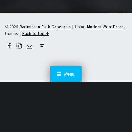
© 2026
Badminton Club Gapençais
|
Using
Modern
WordPress
theme.
|
Back to top ↑
Facebook
Instagram
E-mail
Back to top ↑
Menu