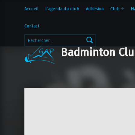
Accueil
L’agenda du club
Adhésion
Club
H
Contact
Rechercher :
Badminton Clu