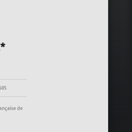
*
G05
rançaise de