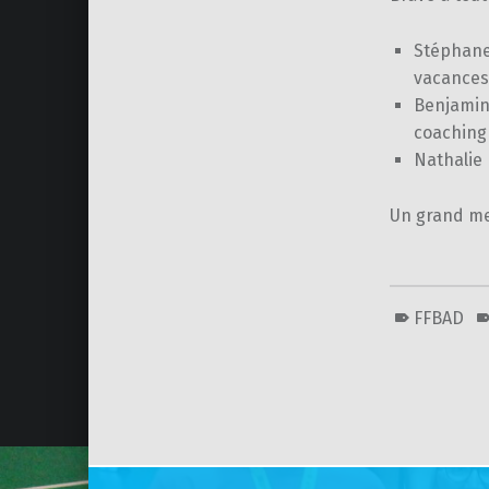
Stéphane
vacances 
Benjamin
coaching 
Nathalie
Un grand me
FFBAD
Skip back to main navigation
Post navigation