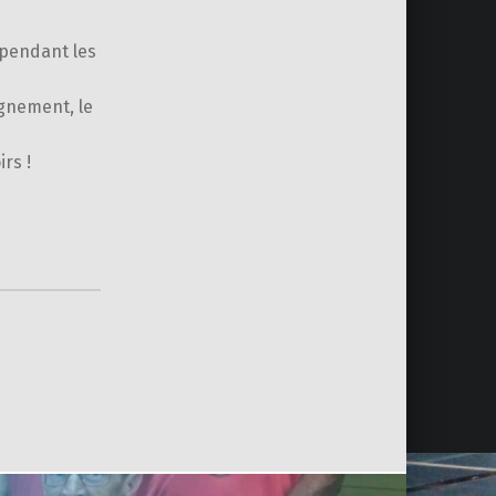
pendant les
gnement, le
rs !