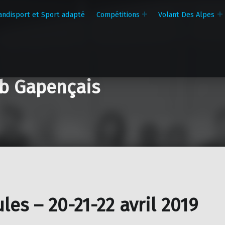
andisport et Sport adapté
Compétitions
Volant Des Alpes
b Gapençais
ules – 20-21-22 avril 2019