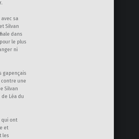
r.
, avec sa
et Silvan
inale dans
pour le plus
anger ni
es gapençais
s contre une
e Silvan
e de Léa du
 qui ont
e et
 les