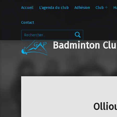
Accueil
L’agenda du club
Adhésion
Club
H
Contact
Rechercher :
Badminton Clu
Ollio