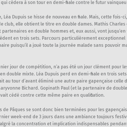
6 qui cèdera à son tour en demi-finale contre le futur vainqueu
 Léa Dupuis se hisse de nouveau en finale. Mais, cette fois-ci
e club, elle obtient le titre en double dames. Mathis Charles 
 partenaires en double hommes et, eux aussi, vont jusqu’en f
 cèdent en trois sets. Parcours particulièrement exceptionnel 
paire puisqu’il a joué toute la journée malade sans pouvoir m
rnier jour de compétition, n’a pas été un jour clément pour l
 en double mixte. Léa Dupuis perd en demi-finale en trois set
ait au tour d’avant éliminé une autre paire gapençaise celle d
Maryvonne Bichard. Gopinath Paul (et la partenaire de doubl
ait cédé contre cette même paire en qualification.
s de Pâques se sont donc bien terminées pour les gapençais
rnier week-end de 3 jours dans une ambiance toujours festiv
lgré la concentration et implication indispensables pendant