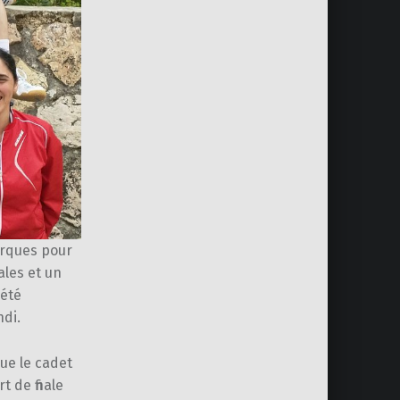
arques pour
ales et un
 été
ndi.
que le cadet
 de finale