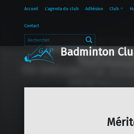
Accueil
L’agenda du club
Adhésion
Club
H
Contact
Rechercher :
Badminton Clu
Mérit