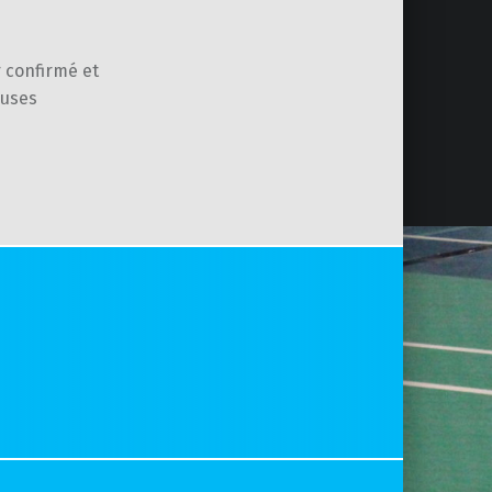
r confirmé et
euses