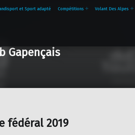
andisport et Sport adapté
Compétitions
Volant Des Alpes
b Gapençais
e fédéral 2019