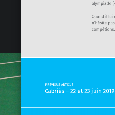
olympiade (
Quand il lui
n’hésite pas
compétions.
Skip back to main navigation
Post navigation
PREVIOUS ARTICLE
Cabriès – 22 et 23 juin 2019