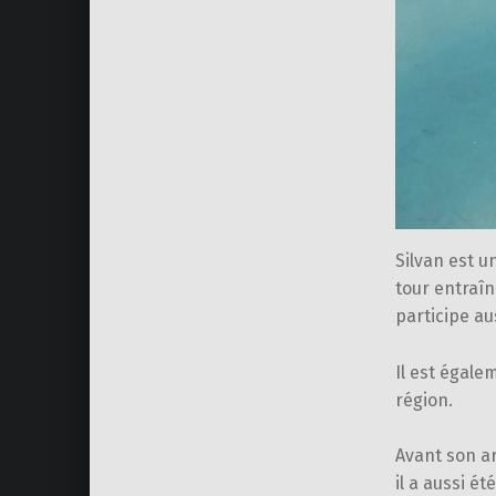
Silvan est u
tour entraîn
participe au
Il est égale
région.
Avant son ar
il a aussi 