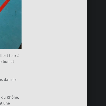
 est tour à
ation et
ns dans la
s du Rhône,
nt une