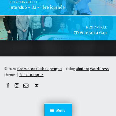
PREVIOUS ARTICLE
Interclub – D3 – 1ère journée
NEXT ARTICLE
CD Vétéran à Gap
© 2026
Badminton Club Gapençais
|
Using
Modern
WordPress
theme.
|
Back to top ↑
Facebook
Instagram
E-mail
Back to top ↑
Menu