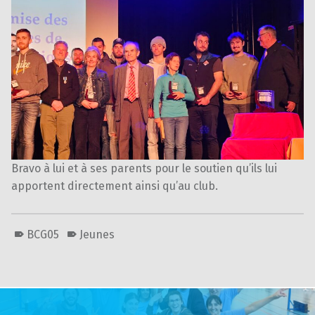
Bravo à lui et à ses parents pour le soutien qu’ils lui
apportent directement ainsi qu’au club.
BCG05
Jeunes
Skip back to main navigation
Post navigation