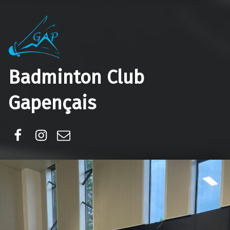
Badminton Club
Gapençais
Facebook
Instagram
E-mail