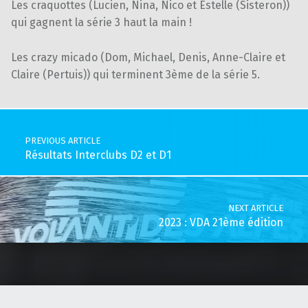
Les craquottes (Lucien, Nina, Nico et Estelle (Sisteron))
qui gagnent la série 3 haut la main !
Les crazy micado (Dom, Michael, Denis, Anne-Claire et
Claire (Pertuis)) qui terminent 3ème de la série 5.
Skip back to main navigation
Post navigation
PREVIOUS ARTICLE
Résultats Interclubs D2 et D1
NEXT ARTICLE
2023 : VDA 21ème édition