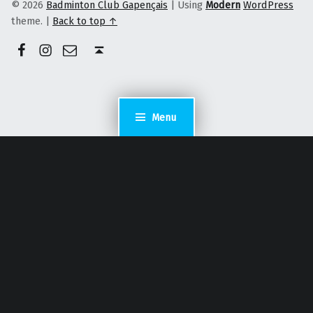
© 2026
Badminton Club Gapençais
|
Using
Modern
WordPress
theme.
|
Back to top ↑
Facebook
Instagram
E-mail
Back to top ↑
Menu