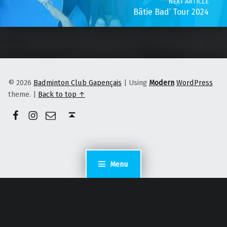
NEXT ARTICLE
Bâtie Bad’ Tour 2024
© 2026
Badminton Club Gapençais
|
Using
Modern
WordPress
theme.
|
Back to top ↑
Facebook
Instagram
E-mail
Back to top ↑
Menu