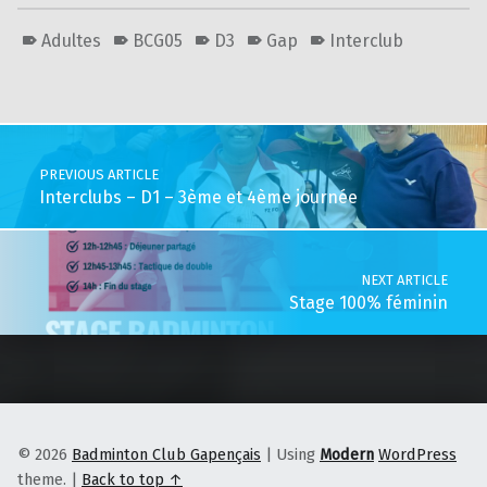
Adultes
BCG05
D3
Gap
Interclub
Skip back to main navigation
Post navigation
PREVIOUS ARTICLE
Interclubs – D1 – 3ème et 4ème journée
NEXT ARTICLE
Stage 100% féminin
© 2026
Badminton Club Gapençais
|
Using
Modern
WordPress
theme.
|
Back to top ↑