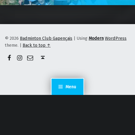
© 2026
Badminton Club Gapençais
|
Using
Modern
WordPress
theme.
|
Back to top ↑
Facebook
Instagram
E-mail
Back to top ↑
Menu