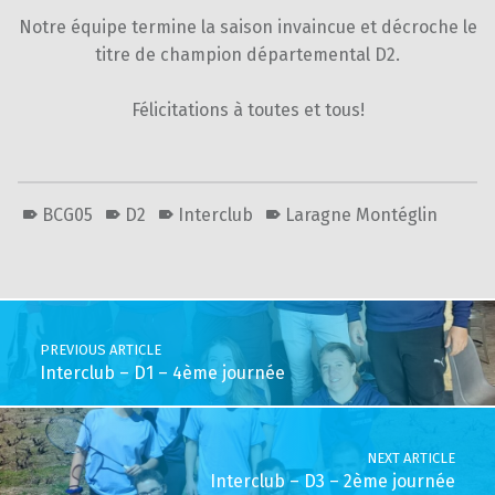
Notre équipe termine la saison invaincue et décroche le
titre de champion départemental D2.
Félicitations à toutes et tous!
BCG05
D2
Interclub
Laragne Montéglin
Skip back to main navigation
Post navigation
PREVIOUS ARTICLE
Interclub – D1 – 4ème journée
NEXT ARTICLE
Interclub – D3 – 2ème journée