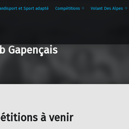
andisport et Sport adapté
Compétitions
Volant Des Alpes
b Gapençais
titions à venir