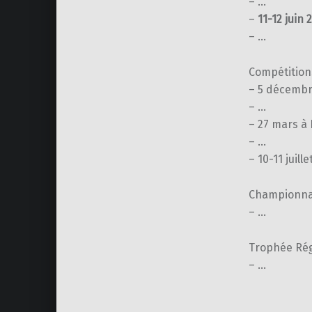
– …
–
11-12 juin 
– …
Compétition
– 5 décembr
– …
– 27 mars à
– …
– 10-11 juill
Championnat
– …
Trophée Rég
– …
Skip back to main navigation