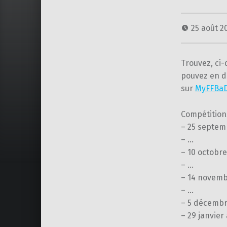
25 août 2
Trouvez, ci-
pouvez en d
sur
MyFFBaD
Compétitions
– 25 septem
– …
– 10 octobr
– …
– 14 novemb
– …
– 5 décembr
– 29 janvier 