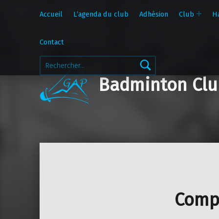
Accueil
L’agenda du club
Adhésion
Club
H
Contact
Rechercher :
Badminton Clu
Compé