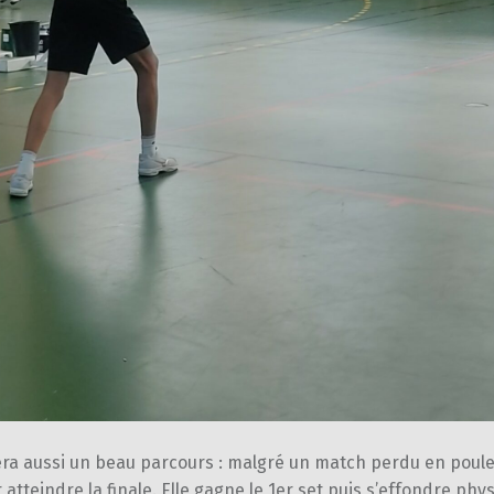
era aussi un beau parcours : malgré un match perdu en poule,
 atteindre la finale. Elle gagne le 1er set puis s’effondre ph