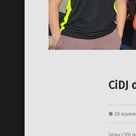
CiDJ 
20 novem
2ème CIDJ d