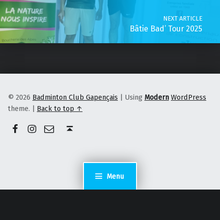
NEXT ARTICLE
Bâtie Bad’ Tour 2025
© 2026
Badminton Club Gapençais
|
Using
Modern
WordPress
theme.
|
Back to top ↑
Facebook
Instagram
E-mail
Back to top ↑
Menu