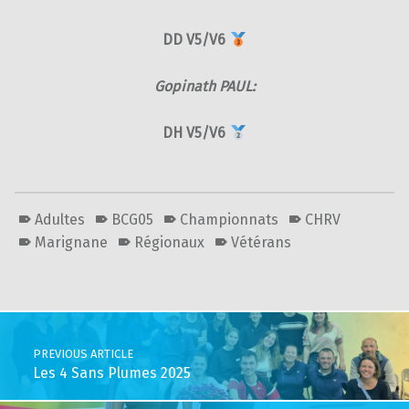
DD V5/V6
Gopinath PAUL:
DH V5/V6
Adultes
BCG05
Championnats
CHRV
Marignane
Régionaux
Vétérans
Skip back to main navigation
Post navigation
PREVIOUS ARTICLE
Les 4 Sans Plumes 2025