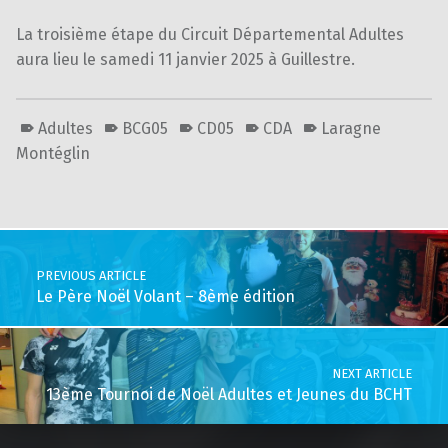
La troisième étape du Circuit Départemental Adultes
aura lieu le samedi 11 janvier 2025 à Guillestre.
Adultes
BCG05
CD05
CDA
Laragne
Montéglin
Skip back to main navigation
Post navigation
PREVIOUS ARTICLE
Le Père Noël Volant – 8ème édition
NEXT ARTICLE
13ème Tournoi de Noël Adultes et Jeunes du BCHT