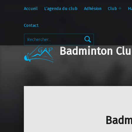
Accueil
L’agenda du club
Adhésion
Club
H
Contact
Rechercher :
Badminton Clu
Badm