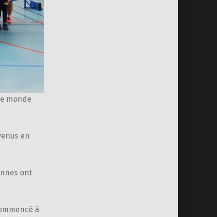
 le monde
 venus en
onnes ont
 commencé à