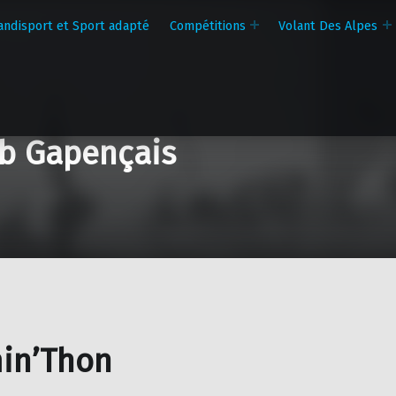
andisport et Sport adapté
Compétitions
Volant Des Alpes
b Gapençais
in’Thon