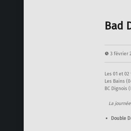
Bad D
3 février
Les 01 et 02
Les Bains (0
BC Dignois 
La journé
Double Da