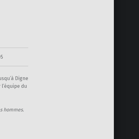
05
jusqu’à Digne
 l’équipe du
es hommes.