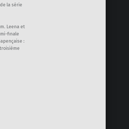
de la série
m. Leena et
emi-finale
gapençaise :
 troisième