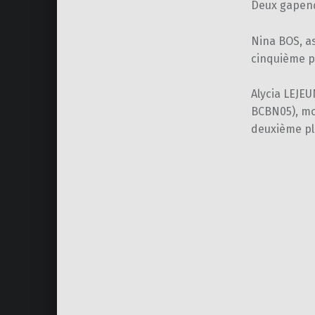
Deux gapenç
Nina BOS, as
cinquième pl
Alycia LEJE
BCBN05), mo
deuxième pla