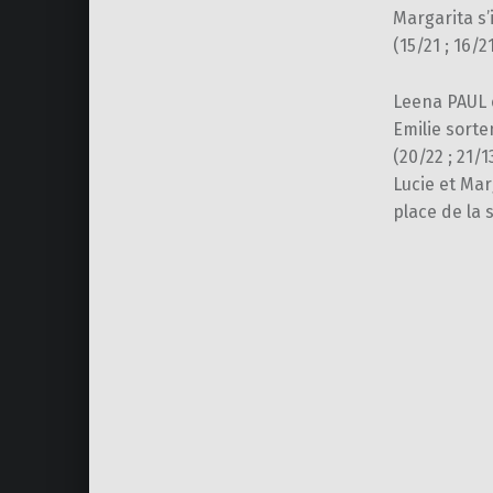
Margarita s’
(15/21 ; 16/21
Leena PAUL 
Emilie sorte
(20/22 ; 21/
Lucie et Marg
place de la 