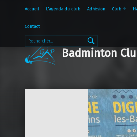
Accueil
L’agenda du club
Adhésion
Club
H
Contact
Rechercher :
Badminton Clu