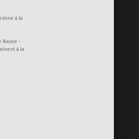
rmine à la
e Neuve –
inent à la