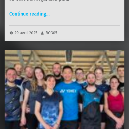
“CiDJ d’Embrun 2025”
Continue reading
…
29 avril 2025
BCG05