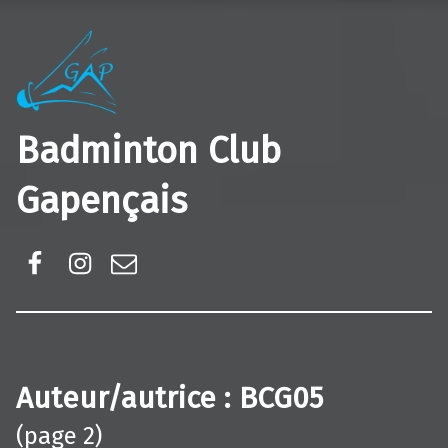
Badminton Club
Gapençais
Facebook
Instagram
E-mail
Auteur/autrice :
BCG05
(page 2)