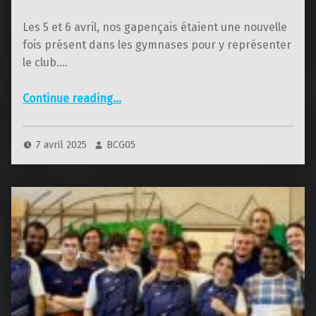
Les 5 et 6 avril, nos gapençais étaient une nouvelle
fois présent dans les gymnases pour y représenter
le club.…
“Week-end du 5 et 6 avril 2025”
Continue reading
…
7 avril 2025
BCG05