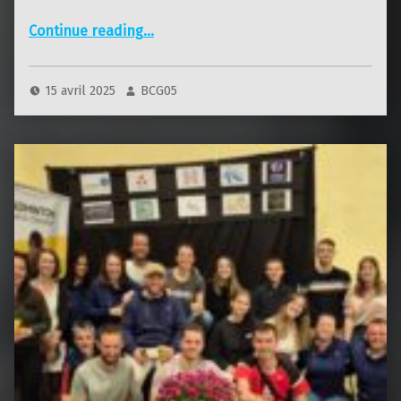
“Championnats Régionaux Vétérans 2025”
Continue reading
…
15 avril 2025
BCG05