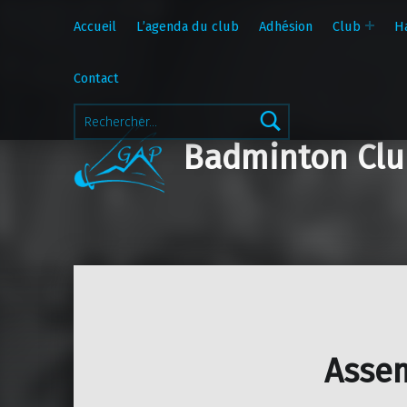
Accueil
L’agenda du club
Adhésion
Club
H
Contact
Rechercher :
Badminton Clu
Asse