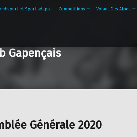
andisport et Sport adapté
Compétitions
Volant Des Alpes
b Gapençais
mblée Générale 2020