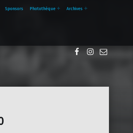
Sponsors
Photothèque
Archives
Facebook
Instagram
E-mail
0