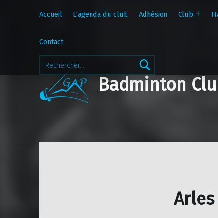
Accueil
L’agenda du club
Adhésion
Club
H
Contact
Rechercher :
Badminton Clu
Arles