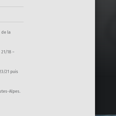
 de la
 21/18 –
23/21 puis
utes-Alpes.