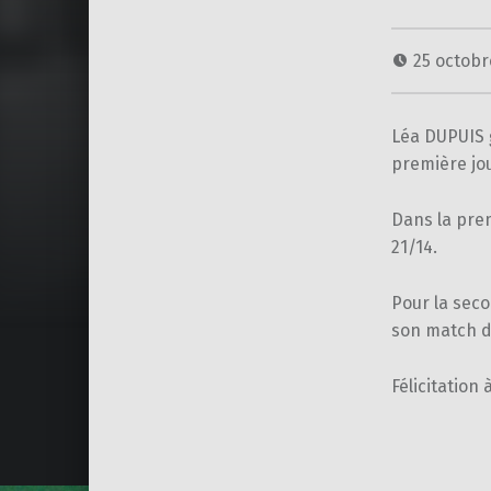
25 octob
Léa DUPUIS 
première jou
Dans la pre
21/14.
Pour la seco
son match de
Félicitation
Skip back to main navigation