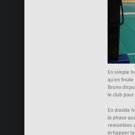
En simple h
qu’en final
Bruno disput
le club pour
En double ho
la phase qua
remontées au
échapper la 