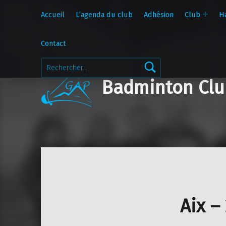
Accueil
L’agenda du club
Adhésion
Club
H
Contact
Rechercher :
Badminton Clu
Aix –