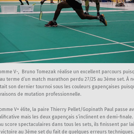
omme V-, Bruno Tomezak réalise un excellent parcours puisq
e au terme d’un match marathon perdu 27/25 au 3ème set. À n
ait son dernier tournoi sous les couleurs gapençaises puisqu’
 raisons de mutation professionnelle.
mme V+ élite, la paire Thierry Pellet/Gopinath Paul passe a
lificative mais les deux gapençais s’inclinent en demi-finale
 score spectaculaires dans tous les sets, ils finissent par la
victoire au 3ème set du fait de quelques erreurs techniques.