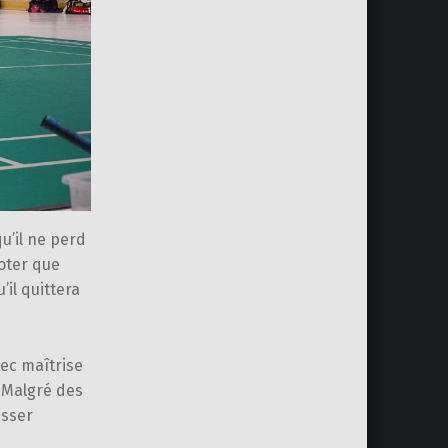
u’il ne perd
oter que
il quittera
vec maîtrise
. Malgré des
isser