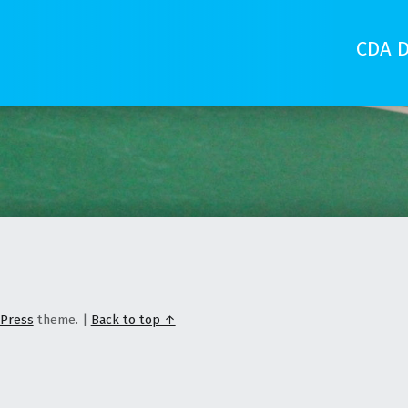
CDA D
Press
theme.
|
Back to top ↑