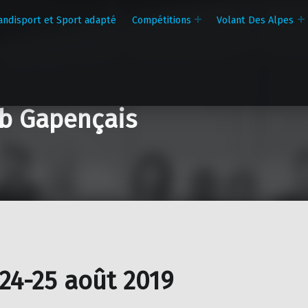
andisport et Sport adapté
Compétitions
Volant Des Alpes
b Gapençais
 24-25 août 2019