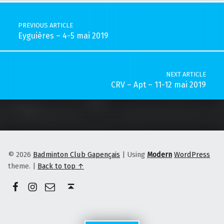
Post navigation
PREVIOUS ARTICLE
Eyguières – 4-5 mai 2019
NEXT ARTICLE
CRV – Apt – 11-12 mai 2019
© 2026
Badminton Club Gapençais
|
Using
Modern
WordPress
theme.
|
Back to top ↑
Facebook
Instagram
E-mail
Back to top ↑