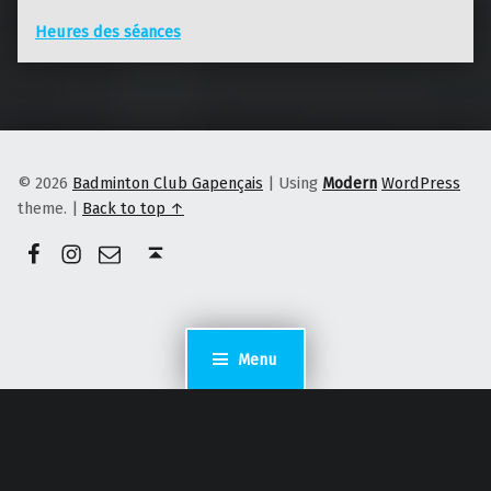
Heures des séances
© 2026
Badminton Club Gapençais
|
Using
Modern
WordPress
theme.
|
Back to top ↑
Facebook
Instagram
E-mail
Back to top ↑
Menu