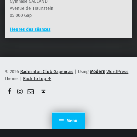
Gymnase GALLAND
Avenue de Traunstein
05 000 Gap
Heures des séances
© 2026
Badminton Club Gapençais
|
Using
Modern
WordPress
theme.
|
Back to top ↑
Facebook
Instagram
E-mail
Back to top ↑
Menu