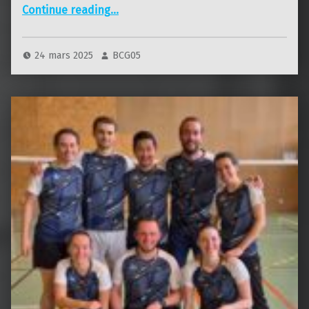
“Interclubs – R4 – 5ème journée”
Continue reading
…
24 mars 2025
BCG05