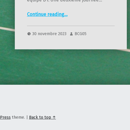
“Interclub – D1 – 2éme journée”
Continue reading
…
30 novembre 2023
BCG05
Press
theme.
|
Back to top ↑