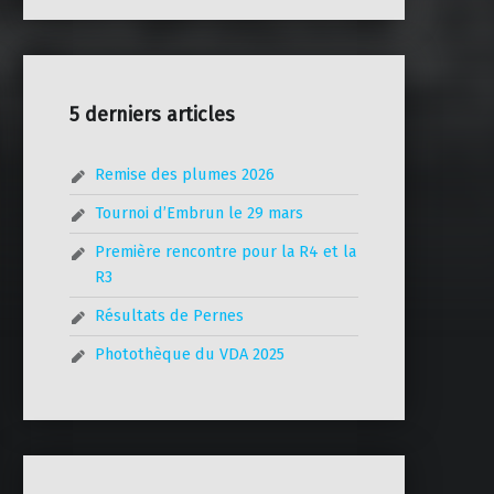
5 derniers articles
Remise des plumes 2026
Tournoi d’Embrun le 29 mars
Première rencontre pour la R4 et la
R3
Résultats de Pernes
Photothèque du VDA 2025