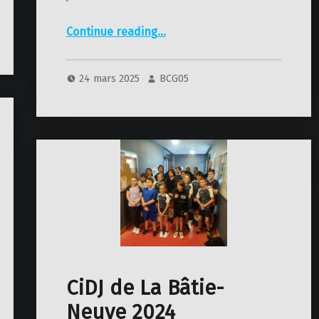
“Interclubs – D1 – 5ème journée”
Continue reading
…
24 mars 2025
BCG05
CiDJ de La Bâtie-
Neuve 2024