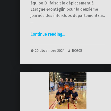
équipe D1 faisait le déplacement à
Laragne-Montéglin pour la deuxième
journée des interclubs départementaux.
…
“Interclubs – D1 – 1ère et 2ème journée”
Continue reading
…
20 décembre 2024
BCG05