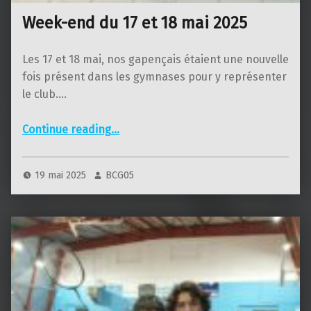
Week-end du 17 et 18 mai 2025
Les 17 et 18 mai, nos gapençais étaient une nouvelle
fois présent dans les gymnases pour y représenter
le club.…
“Week-end du 17 et 18 mai 2025”
Continue reading
…
19 mai 2025
BCG05