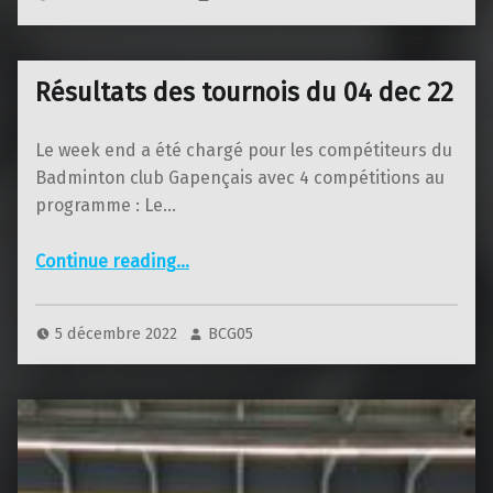
Résultats des tournois du 04 dec 22
Le week end a été chargé pour les compétiteurs du
Badminton club Gapençais avec 4 compétitions au
programme : Le…
“Résultats des tournois du 04 dec 22”
Continue reading
…
5 décembre 2022
BCG05