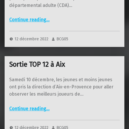
départemental adulte (CDA)…
“CDA de La Bâtie avec un doublé pour Margarita”
Continue reading
…
12 décembre 2022
BCG05
Sortie TOP 12 à Aix
Samedi 10 décembre, les jeunes et moins jeunes
ont pris la direction d’Aix-en-Provence pour aller
observer les meilleurs joueurs de…
“Sortie TOP 12 à Aix”
Continue reading
…
12 décembre 2022
BCG05