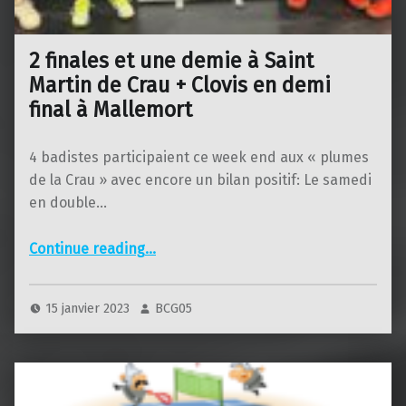
2 finales et une demie à Saint
Martin de Crau + Clovis en demi
final à Mallemort
4 badistes participaient ce week end aux « plumes
de la Crau » avec encore un bilan positif: Le samedi
en double…
Continue reading
…
“2 finales et une demie à Saint Martin de Crau + Clovis en demi final à Mallemort”
15 janvier 2023
BCG05